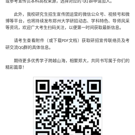
或参考宣传员本科高校来源，选择对应的
群申请加入
。
QQ
此外，我校
研究生招生宣传团
运营的微信公众号、视频号和微
博等平台，也将持续发布郑州大学研招动态、学科特色、导师风采
等资讯，欢迎广大考生扫码关注，以便第一时间获取最新信息。
请考生查看附件（或
下载
文档）获取研招宣传联络员及考
PDF
研交流
群的具体信息。
QQ
期待
更多优秀学子跨越山海，相聚郑大，共同书写属于你们的
精彩篇章！