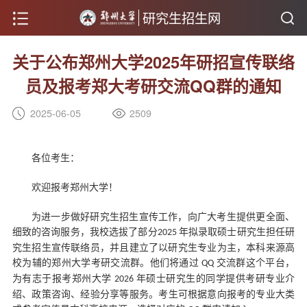
研究生招生网
关于公布郑州大学2025年研招宣传联络
员及报考郑大考研交流QQ群的通知
2025-06-05
2509
各位考生：
欢迎报考郑州大学！
为进一步做好研究生招生宣传工作，
向
广大考生提供更全面、
细致的咨询服务，我校选拔了
部分
年拟录取硕士研究生担任研
2025
究生招生宣传联络员
，
并且建立了以研究生专业为主，本科来源高
校为辅的郑州大学考研交流群
。他们将通过
交流群
这个平台
，
QQ
为有志于报考郑州大学
年硕士研究生的同学提供
考研
专业
介
2026
绍
、
政策
咨询、经验分享等服务。
考
生可根据
意向报考的专业
大类